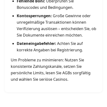
Fehlende Boni:
Überprüfen Sie
Bonuscodes und Bedingungen.
Kontosperrungen:
Große Gewinne oder
unregelmäßige Transaktionen können
Verifizierung auslösen – entscheiden Sie, ob
Sie Dokumente einreichen möchten.
Dateneingabefehler:
Achten Sie auf
korrekte Angaben bei Registrierung.
Um Probleme zu minimieren: Nutzen Sie
konsistente Zahlungskanäle, setzen Sie
persönliche Limits, lesen Sie AGBs sorgfältig
und wählen Sie seriöse Casinos.