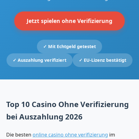
Jetzt spielen ohne Verifizierung
✓ Mit Echtgeld getestet
✓ Auszahlung verifiziert
✓ EU-Lizenz bestätigt
Top 10 Casino Ohne Verifizierung
bei Auszahlung 2026
Die besten
online casino ohne verifizierung
im