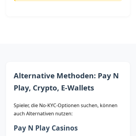
Alternative Methoden: Pay N
Play, Crypto, E-Wallets
Spieler, die No-KYC-Optionen suchen, können
auch Alternativen nutzen:
Pay N Play Casinos