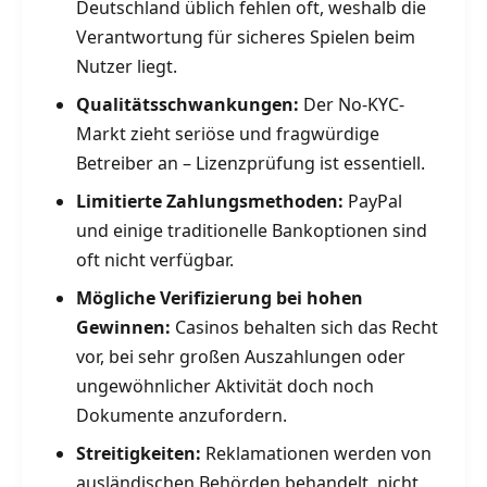
Deutschland üblich fehlen oft, weshalb die
Verantwortung für sicheres Spielen beim
Nutzer liegt.
Qualitätsschwankungen:
Der No-KYC-
Markt zieht seriöse und fragwürdige
Betreiber an – Lizenzprüfung ist essentiell.
Limitierte Zahlungsmethoden:
PayPal
und einige traditionelle Bankoptionen sind
oft nicht verfügbar.
Mögliche Verifizierung bei hohen
Gewinnen:
Casinos behalten sich das Recht
vor, bei sehr großen Auszahlungen oder
ungewöhnlicher Aktivität doch noch
Dokumente anzufordern.
Streitigkeiten:
Reklamationen werden von
ausländischen Behörden behandelt, nicht