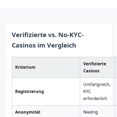
Verifizierte vs. No-KYC-
Casinos im Vergleich
Verifizierte
Kriterium
Casinos
Umfangreich,
Registrierung
KYC
erforderlich
Anonymität
Niedrig