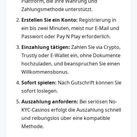
Plattform, die Ihre Währung und
Zahlungsmethode unterstützt.
Erstellen Sie ein Konto:
Registrierung in
ein bis zwei Minuten, meist nur E-Mail und
Passwort oder Pay N Play erforderlich.
Einzahlung tätigen:
Zahlen Sie via Crypto,
Trustly oder E-Wallet ein, ohne Dokumente
hochzuladen, und beanspruchen Sie einen
Willkommensbonus.
Sofort spielen:
Nach Gutschrift können Sie
sofort loslegen.
Auszahlung anfordern:
Bei seriösen No-
KYC-Casinos erfolgt die Auszahlung schnell
und reibungslos über eine kompatible
Methode.