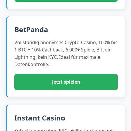
BetPanda
Vollständig anonymes Crypto-Casino, 100% bis
1 BTC + 10% Cashback, 6.000+ Spiele, Bitcoin
Lightning, kein KYC. Ideal für maximale
Datenkontrolle.
Jetzt spielen
Instant Casino
Sofortzugang ohne KYC, vielfältige Lobby mit