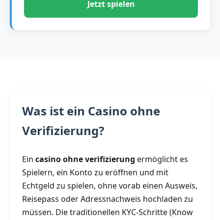
Jetzt spielen
Was ist ein Casino ohne
Verifizierung?
Ein
casino ohne verifizierung
ermöglicht es
Spielern, ein Konto zu eröffnen und mit
Echtgeld zu spielen, ohne vorab einen Ausweis,
Reisepass oder Adressnachweis hochladen zu
müssen. Die traditionellen KYC-Schritte (Know