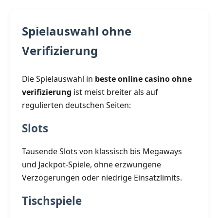
Spielauswahl ohne
Verifizierung
Die Spielauswahl in
beste online casino ohne
verifizierung
ist meist breiter als auf
regulierten deutschen Seiten:
Slots
Tausende Slots von klassisch bis Megaways
und Jackpot-Spiele, ohne erzwungene
Verzögerungen oder niedrige Einsatzlimits.
Tischspiele