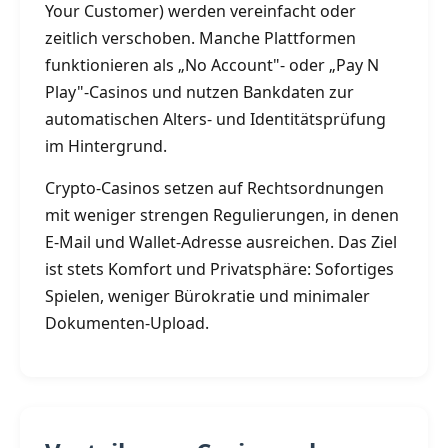
Your Customer) werden vereinfacht oder
zeitlich verschoben. Manche Plattformen
funktionieren als „No Account"- oder „Pay N
Play"-Casinos und nutzen Bankdaten zur
automatischen Alters- und Identitätsprüfung
im Hintergrund.
Crypto-Casinos setzen auf Rechtsordnungen
mit weniger strengen Regulierungen, in denen
E-Mail und Wallet-Adresse ausreichen. Das Ziel
ist stets Komfort und Privatsphäre: Sofortiges
Spielen, weniger Bürokratie und minimaler
Dokumenten-Upload.