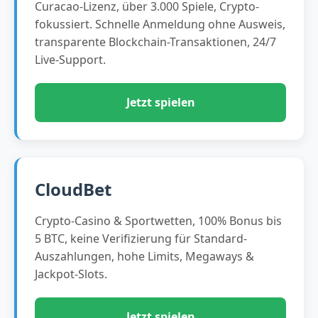
Curacao-Lizenz, über 3.000 Spiele, Crypto-
fokussiert. Schnelle Anmeldung ohne Ausweis,
transparente Blockchain-Transaktionen, 24/7
Live-Support.
Jetzt spielen
CloudBet
Crypto-Casino & Sportwetten, 100% Bonus bis
5 BTC, keine Verifizierung für Standard-
Auszahlungen, hohe Limits, Megaways &
Jackpot-Slots.
Jetzt spielen