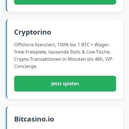
Cryptorino
Offshore-lizenziert, 100% bis 1 BTC + Wager-
freie Freispiele, tausende Slots & Live-Tische.
Crypto-Transaktionen in Minuten bis 48h, VIP-
Concierge.
Jetzt spielen
Bitcasino.io