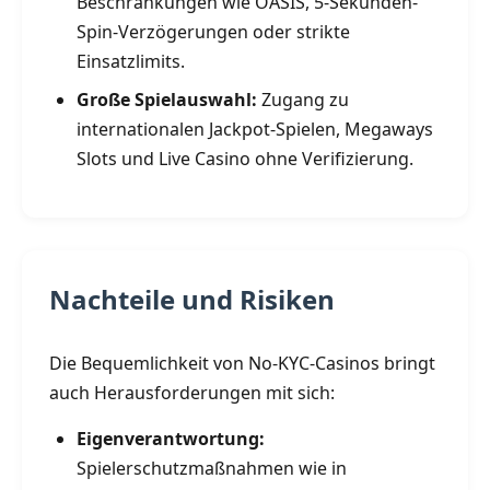
Beschränkungen wie OASIS, 5-Sekunden-
Spin-Verzögerungen oder strikte
Einsatzlimits.
Große Spielauswahl:
Zugang zu
internationalen Jackpot-Spielen, Megaways
Slots und Live Casino ohne Verifizierung.
Nachteile und Risiken
Die Bequemlichkeit von No-KYC-Casinos bringt
auch Herausforderungen mit sich:
Eigenverantwortung:
Spielerschutzmaßnahmen wie in