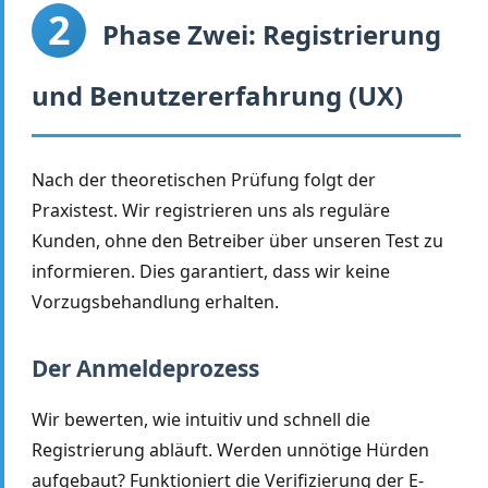
2
Phase Zwei: Registrierung
und Benutzererfahrung (UX)
Nach der theoretischen Prüfung folgt der
Praxistest. Wir registrieren uns als reguläre
Kunden, ohne den Betreiber über unseren Test zu
informieren. Dies garantiert, dass wir keine
Vorzugsbehandlung erhalten.
Der Anmeldeprozess
Wir bewerten, wie intuitiv und schnell die
Registrierung abläuft. Werden unnötige Hürden
aufgebaut? Funktioniert die Verifizierung der E-