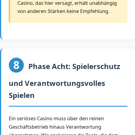
Casino, das hier versagt, erhält unabhängig
von anderen Stärken keine Empfehlung.
8
Phase Acht: Spielerschutz
und Verantwortungsvolles
Spielen
Ein seriöses Casino muss über den reinen
Geschäftsbetrieb hinaus Verantwortung