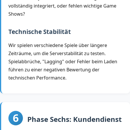
vollständig integriert, oder fehlen wichtige Game
Shows?
Technische Stabilität
Wir spielen verschiedene Spiele über längere
Zeiträume, um die Serverstabilität zu testen.
Spielabbrüche, "Lagging" oder Fehler beim Laden
führen zu einer negativen Bewertung der
technischen Performance.
6
Phase Sechs: Kundendienst