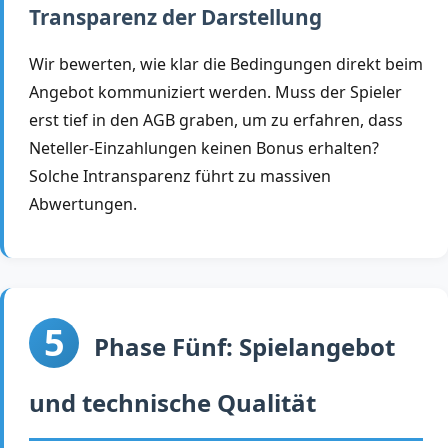
Transparenz der Darstellung
Wir bewerten, wie klar die Bedingungen direkt beim
Angebot kommuniziert werden. Muss der Spieler
erst tief in den AGB graben, um zu erfahren, dass
Neteller-Einzahlungen keinen Bonus erhalten?
Solche Intransparenz führt zu massiven
Abwertungen.
5
Phase Fünf: Spielangebot
und technische Qualität