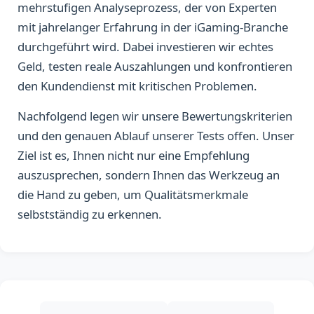
mehrstufigen Analyseprozess, der von Experten
mit jahrelanger Erfahrung in der iGaming-Branche
durchgeführt wird. Dabei investieren wir echtes
Geld, testen reale Auszahlungen und konfrontieren
den Kundendienst mit kritischen Problemen.
Nachfolgend legen wir unsere Bewertungskriterien
und den genauen Ablauf unserer Tests offen. Unser
Ziel ist es, Ihnen nicht nur eine Empfehlung
auszusprechen, sondern Ihnen das Werkzeug an
die Hand zu geben, um Qualitätsmerkmale
selbstständig zu erkennen.