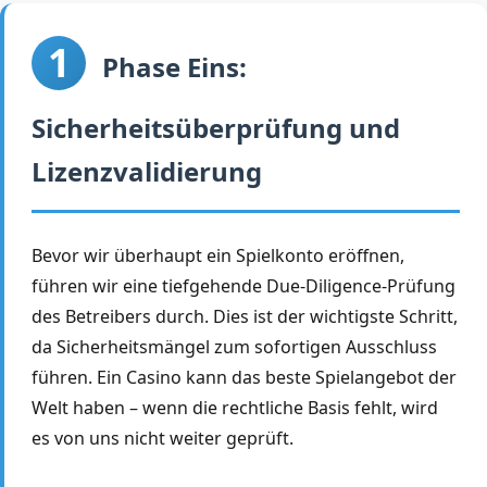
1
Phase Eins:
Sicherheitsüberprüfung und
Lizenzvalidierung
Bevor wir überhaupt ein Spielkonto eröffnen,
führen wir eine tiefgehende Due-Diligence-Prüfung
des Betreibers durch. Dies ist der wichtigste Schritt,
da Sicherheitsmängel zum sofortigen Ausschluss
führen. Ein Casino kann das beste Spielangebot der
Welt haben – wenn die rechtliche Basis fehlt, wird
es von uns nicht weiter geprüft.