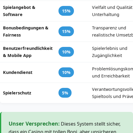
Spielangebot &
Vielfalt und Qualität
15%
Software
Unterhaltung
Bonusbedingungen &
Transparenz und
15%
Fairness
realistische Umsetz
Benutzerfreundlichkeit
Spielerlebnis und
10%
& Mobile App
Zugänglichkeit
Problemlösungsko
Kundendienst
10%
und Erreichbarkeit
Verantwortungsvoll
Spielerschutz
5%
Spieltools und Präv
Unser Versprechen:
Dieses System stellt sicher,
dass ein Casino mit tollen Boni, aber unsicheren