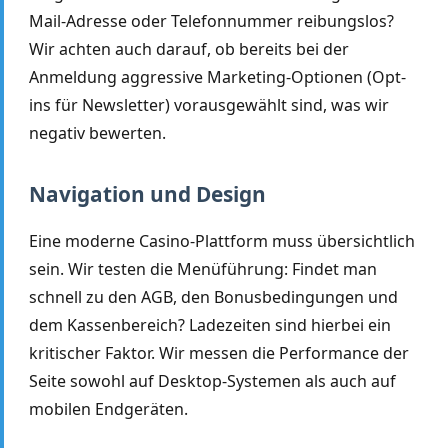
Mail-Adresse oder Telefonnummer reibungslos?
Wir achten auch darauf, ob bereits bei der
Anmeldung aggressive Marketing-Optionen (Opt-
ins für Newsletter) vorausgewählt sind, was wir
negativ bewerten.
Navigation und Design
Eine moderne Casino-Plattform muss übersichtlich
sein. Wir testen die Menüführung: Findet man
schnell zu den AGB, den Bonusbedingungen und
dem Kassenbereich? Ladezeiten sind hierbei ein
kritischer Faktor. Wir messen die Performance der
Seite sowohl auf Desktop-Systemen als auch auf
mobilen Endgeräten.