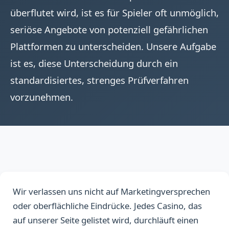
überflutet wird, ist es für Spieler oft unmöglich,
seriöse Angebote von potenziell gefährlichen
Plattformen zu unterscheiden. Unsere Aufgabe
ist es, diese Unterscheidung durch ein
standardisiertes, strenges Prüfverfahren
vorzunehmen.
Wir verlassen uns nicht auf Marketingversprechen
oder oberflächliche Eindrücke. Jedes Casino, das
auf unserer Seite gelistet wird, durchläuft einen