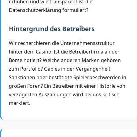
erhoben und wie transparent ist die
Datenschutzerklärung formuliert?
Hintergrund des Betreibers
Wir recherchieren die Unternehmensstruktur
hinter dem Casino. Ist die Betreiberfirma an der
Börse notiert? Welche anderen Marken gehören
zum Portfolio? Gab es in der Vergangenheit
Sanktionen oder bestätigte Spielerbeschwerden in
großen Foren? Ein Betreiber mit einer Historie von
verzögerten Auszahlungen wird bei uns kritisch
markiert.