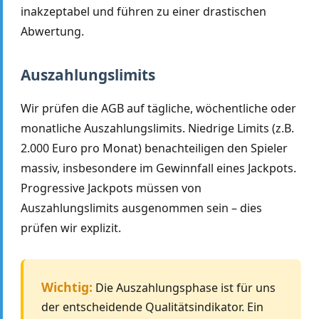
inakzeptabel und führen zu einer drastischen
Abwertung.
Auszahlungslimits
Wir prüfen die AGB auf tägliche, wöchentliche oder
monatliche Auszahlungslimits. Niedrige Limits (z.B.
2.000 Euro pro Monat) benachteiligen den Spieler
massiv, insbesondere im Gewinnfall eines Jackpots.
Progressive Jackpots müssen von
Auszahlungslimits ausgenommen sein – dies
prüfen wir explizit.
Wichtig:
Die Auszahlungsphase ist für uns
der entscheidende Qualitätsindikator. Ein