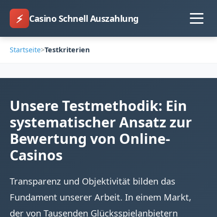
⚡
Casino Schnell Auszahlung
Startseite
>
Testkriterien
Unsere Testmethodik: Ein
systematischer Ansatz zur
Bewertung von Online-
Casinos
Transparenz und Objektivität bilden das
Fundament unserer Arbeit. In einem Markt,
der von Tausenden Glücksspielanbietern