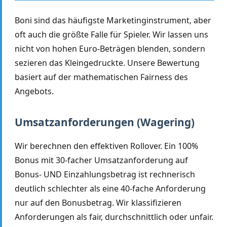
Boni sind das häufigste Marketinginstrument, aber
oft auch die größte Falle für Spieler. Wir lassen uns
nicht von hohen Euro-Beträgen blenden, sondern
sezieren das Kleingedruckte. Unsere Bewertung
basiert auf der mathematischen Fairness des
Angebots.
Umsatzanforderungen (Wagering)
Wir berechnen den effektiven Rollover. Ein 100%
Bonus mit 30-facher Umsatzanforderung auf
Bonus- UND Einzahlungsbetrag ist rechnerisch
deutlich schlechter als eine 40-fache Anforderung
nur auf den Bonusbetrag. Wir klassifizieren
Anforderungen als fair, durchschnittlich oder unfair.