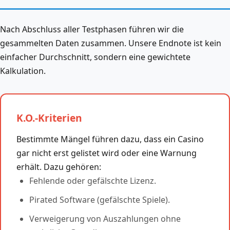
Nach Abschluss aller Testphasen führen wir die
gesammelten Daten zusammen. Unsere Endnote ist kein
einfacher Durchschnitt, sondern eine gewichtete
Kalkulation.
K.O.-Kriterien
Bestimmte Mängel führen dazu, dass ein Casino
gar nicht erst gelistet wird oder eine Warnung
erhält. Dazu gehören:
Fehlende oder gefälschte Lizenz.
Pirated Software (gefälschte Spiele).
Verweigerung von Auszahlungen ohne