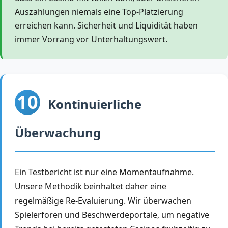
Auszahlungen niemals eine Top-Platzierung
erreichen kann. Sicherheit und Liquidität haben
immer Vorrang vor Unterhaltungswert.
10
Kontinuierliche
Überwachung
Ein Testbericht ist nur eine Momentaufnahme.
Unsere Methodik beinhaltet daher eine
regelmäßige Re-Evaluierung. Wir überwachen
Spielerforen und Beschwerdeportale, um negative