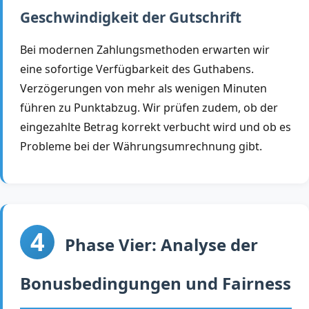
Geschwindigkeit der Gutschrift
Bei modernen Zahlungsmethoden erwarten wir
eine sofortige Verfügbarkeit des Guthabens.
Verzögerungen von mehr als wenigen Minuten
führen zu Punktabzug. Wir prüfen zudem, ob der
eingezahlte Betrag korrekt verbucht wird und ob es
Probleme bei der Währungsumrechnung gibt.
4
Phase Vier: Analyse der
Bonusbedingungen und Fairness